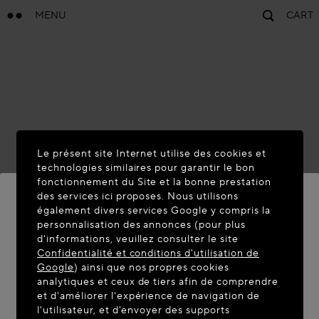
MENU
CART
Le présent site Internet utilise des cookies et
technologies similaires pour garantir le bon
fonctionnement du Site et la bonne prestation
des services ici proposes. Nous utilisons
également divers services Google y compris la
personnalisation des annonces (pour plus
BIENVENUE SUR MAISON-
d'informations, veuillez consulter le site
ALAIA.COM
Confidentialité et conditions d'utilisation de
Google
) ainsi que nos propres cookies
Vous semblez être dans le pays suivant : United
analytiques et ceux de tiers afin de comprendre
et d'améliorer l'expérience de navigation de
States. Souhaitez-vous mettre à jour votre
l'utilisateur, et d'envoyer des supports
localisation ?