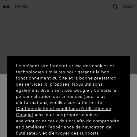
MENU
CART
Le présent site Internet utilise des cookies et
technologies similaires pour garantir le bon
fonctionnement du Site et la bonne prestation
des services ici proposes. Nous utilisons
également divers services Google y compris la
personnalisation des annonces (pour plus
BIENVENUE SUR MAISON-
d'informations, veuillez consulter le site
ALAIA.COM
Confidentialité et conditions d'utilisation de
Google
) ainsi que nos propres cookies
Vous semblez être dans le pays suivant : United
analytiques et ceux de tiers afin de comprendre
et d'améliorer l'expérience de navigation de
States. Souhaitez-vous mettre à jour votre
l'utilisateur, et d'envoyer des supports
localisation ?