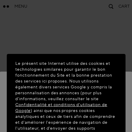
MENU
CART
Le présent site Internet utilise des cookies et
technologies similaires pour garantir le bon
fonctionnement du Site et la bonne prestation
des services ici proposes. Nous utilisons
également divers services Google y compris la
personnalisation des annonces (pour plus
BIENVENUE SUR MAISON-
d'informations, veuillez consulter le site
ALAIA.COM
Confidentialité et conditions d'utilisation de
Google
) ainsi que nos propres cookies
Vous semblez être dans le pays suivant : United
analytiques et ceux de tiers afin de comprendre
et d'améliorer l'expérience de navigation de
States. Souhaitez-vous mettre à jour votre
l'utilisateur, et d'envoyer des supports
localisation ?