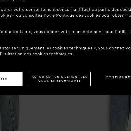
UE SUR MAISON-ALAIA.COM
retirer votre consentement concernant tout ou partie des cookie
être dans le pays suivant : United States. Souhaitez-vous mett
okies » ou consultez notre
Politique des cookies
pour obtenir p
tion ?
 Tout autoriser », vous donnez votre consentement pour l’utilisa
ER AU SITE : UNITED STATES
RESTER SUR LE SITE : FR
 Autoriser uniquement les cookies techniques », vous donnez 
z être livré dans un autre pays,
veuillez sélectionner votre destination.
’utilisation des cookies techniques.
AUTORISER UNIQUEMENT LES
CONFIGURE
ISER
COOKIES TECHNIQUES