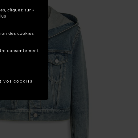
s, cliquez sur «
re à jour
lus
tion des cookies
ANCE
votre consentement
Z VOS COOKIES