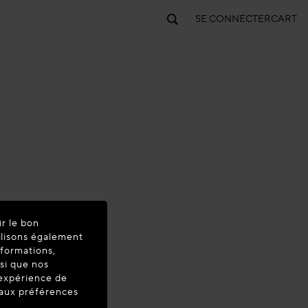
SE CONNECTER
CART
ir le bon
ilisons également
nformations,
nsi que nos
'expérience de
t aux préférences