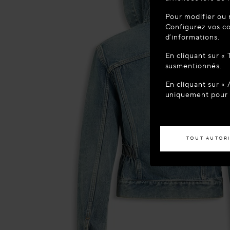
BIENVEN
Pour modifier ou 
Vous semblez 
Configurez vos co
votre localisa
d’informations.
En cliquant sur «
ACCÉD
susmentionnés.
En cliquant sur «
Si vous souhaite
uniquement pour l
TOUT AUTOR