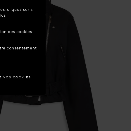
s, cliquez sur «
re à jour
lus
tion des cookies
ANCE
votre consentement
Z VOS COOKIES