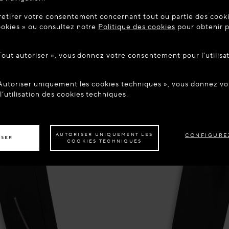
UE SUR MAISON-ALAIA.COM
retirer votre consentement concernant tout ou partie des cookie
être dans le pays suivant : United States. Souhaitez-vous mett
okies » ou consultez notre
Politique des cookies
pour obtenir p
tion ?
 Tout autoriser », vous donnez votre consentement pour l’utilisa
ER AU SITE : UNITED STATES
RESTER SUR LE SITE : FR
 Autoriser uniquement les cookies techniques », vous donnez 
z être livré dans un autre pays,
veuillez sélectionner votre destination.
’utilisation des cookies techniques.
AUTORISER UNIQUEMENT LES
CONFIGURE
ISER
COOKIES TECHNIQUES