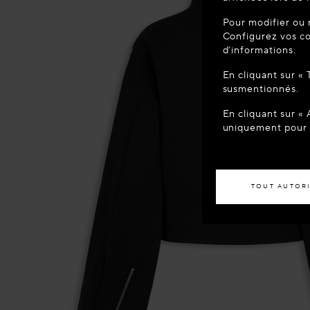
BIENVEN
Pour modifier ou 
Vous semblez 
Configurez vos co
votre localisa
d’informations.
En cliquant sur «
ACCÉD
susmentionnés.
En cliquant sur «
Si vous souhaite
uniquement pour l
TOUT AUTOR