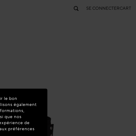
SE CONNECTER
CART
ir le bon
ilisons également
nformations,
nsi que nos
'expérience de
t aux préférences