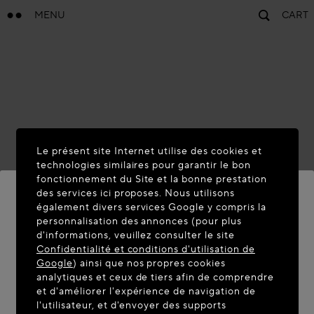
MENU
CART
Le présent site Internet utilise des cookies et
technologies similaires pour garantir le bon
fonctionnement du Site et la bonne prestation
des services ici proposes. Nous utilisons
également divers services Google y compris la
personnalisation des annonces (pour plus
BIENVENUE SUR MAISON-
d'informations, veuillez consulter le site
ALAIA.COM
Confidentialité et conditions d'utilisation de
Google
) ainsi que nos propres cookies
Vous semblez être dans le pays suivant : United
analytiques et ceux de tiers afin de comprendre
et d'améliorer l'expérience de navigation de
States. Souhaitez-vous mettre à jour votre
l'utilisateur, et d'envoyer des supports
localisation ?