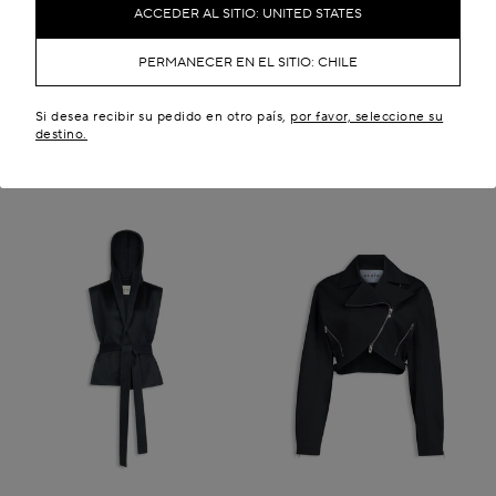
POPELINA DE ALGODÓN
CINTURÓN DE TAFETÁN
ACCEDER AL SITIO: UNITED STATES
CL$ 2,625,500
CL$ 2,375,400
Novedades
PERMANECER EN EL SITIO: CHILE
Si desea recibir su pedido en otro país,
por favor, seleccione su
destino.