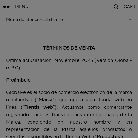
MENU
CART
Menú de atención al cliente
Política De Privacidad
Términos De Venta
Accessibility Statement
Cookie Policy
TÉRMINOS DE VENTA
Términos De Uso
Última actualización: Noviembre 2025 (Versión Global-
e: 9.0)
Preámbulo
Global-e es el socio de comercio electrónico de la marca
o minorista ("
Marca
") que opera esta tienda web en
línea ("
Tienda web
"). Actuamos como comerciante
registrado para las transacciones internacionales de la
Marca, vendiendo en nuestro nombre y en
representación de la Marca aquellos productos o
servicios disponibles en la Tienda Web (“
Productos
”).