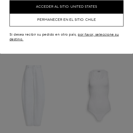
INVISIBLES DE CHAROL DE
CACHEMIRA DE DOBLE FAZ
BECERRO
CL$ 1,619,400
CL$ 7,406,600
ACCEDER AL SITIO: UNITED STATES
Novedades
PERMANECER EN EL SITIO: CHILE
Si desea recibir su pedido en otro país,
por favor, seleccione su
destino.