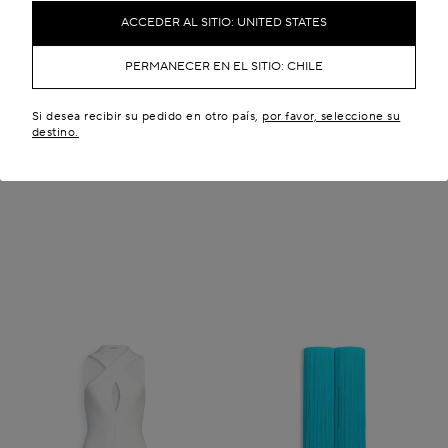
ACCEDER AL SITIO: UNITED STATES
PERMANECER EN EL SITIO: CHILE
VESTIDO CON CRUCE
CALCETINES ALTOS CON
Si desea recibir su pedido en otro país,
por favor, seleccione su
DELANTERO DE PUNTO
FLECOS
CL$ 3,001,100
CL$ 2,250,800
destino.
Novedades
Novedades