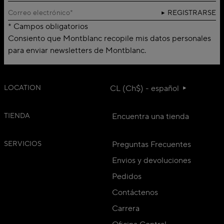
REGISTRARSE
* Campos obligatorios
Consiento que Montblanc recopile mis datos personales
para enviar newsletters de Montblanc.
LOCATION
CL (Ch$) - español
TIENDA
Encuentra una tienda
SERVICIOS
Preguntas Frecuentes
Envios y devoluciones
Pedidos
Contáctenos
Carrera