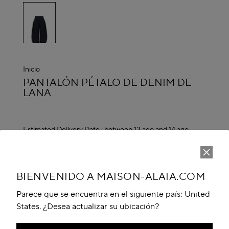
seleccionado
Inicio
ALAÏA
PANTALÓN PÉTALO DE DENIM DE
LANA
Estimated Delivery Date :
between 13 ago and 14 ago
CL$ 1,874,100
AÑADIR AL CARRITO
BIENVENIDO A MAISON-ALAIA.COM
Reserve in boutique
Parece que se encuentra en el siguiente país: United
Book An Appointment
States. ¿Desea actualizar su ubicación?
Add to your wishlist