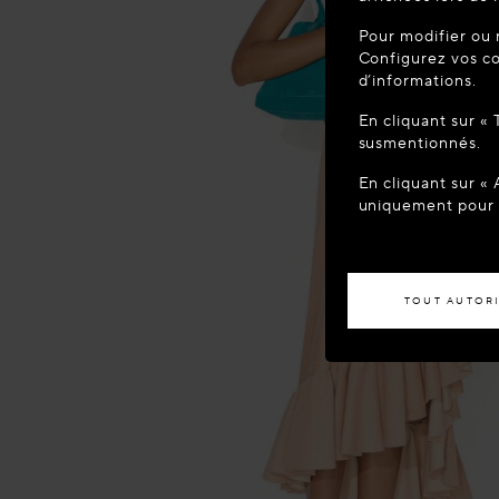
BIENVEN
Pour modifier ou 
Vous semblez 
Configurez vos co
votre localisa
d’informations.
En cliquant sur «
ACCÉD
susmentionnés.
En cliquant sur «
Si vous souhaite
uniquement pour l
TOUT AUTOR