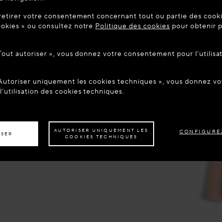
UE SUR MAISON-ALAIA.COM
retirer votre consentement concernant tout ou partie des cookie
être dans le pays suivant : United States. Souhaitez-vous mett
okies » ou consultez notre
Politique des cookies
pour obtenir p
tion ?
 Tout autoriser », vous donnez votre consentement pour l’utilisa
ER AU SITE : UNITED STATES
RESTER SUR LE SITE : FR
 Autoriser uniquement les cookies techniques », vous donnez 
z être livré dans un autre pays,
veuillez sélectionner votre destination.
’utilisation des cookies techniques.
AUTORISER UNIQUEMENT LES
CONFIGURE
ISER
COOKIES TECHNIQUES