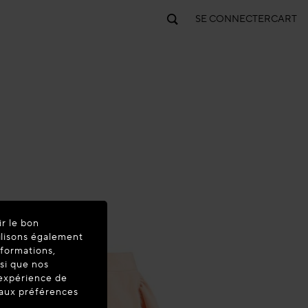
SE CONNECTER
CART
ir le bon
ilisons également
nformations,
nsi que nos
'expérience de
t aux préférences