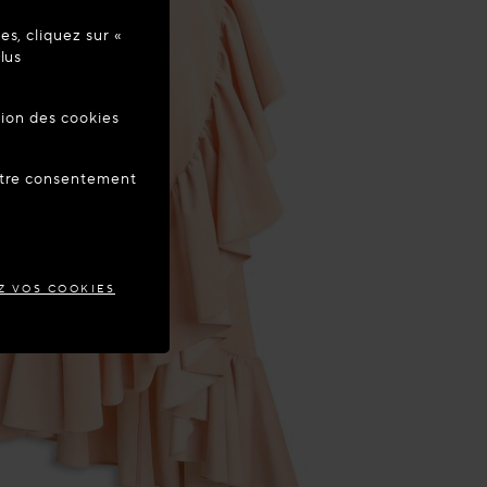
s, cliquez sur «
re à jour
lus
tion des cookies
ANCE
votre consentement
Z VOS COOKIES