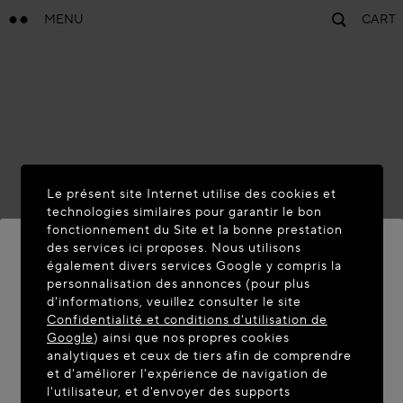
MENU
CART
Le présent site Internet utilise des cookies et
technologies similaires pour garantir le bon
fonctionnement du Site et la bonne prestation
des services ici proposes. Nous utilisons
également divers services Google y compris la
personnalisation des annonces (pour plus
BIENVENUE SUR MAISON-
d'informations, veuillez consulter le site
ALAIA.COM
Confidentialité et conditions d'utilisation de
Google
) ainsi que nos propres cookies
Vous semblez être dans le pays suivant : United
analytiques et ceux de tiers afin de comprendre
et d'améliorer l'expérience de navigation de
States. Souhaitez-vous mettre à jour votre
l'utilisateur, et d'envoyer des supports
localisation ?