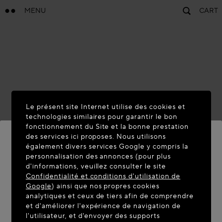
MENU
CART
Le présent site Internet utilise des cookies et
technologies similaires pour garantir le bon
fonctionnement du Site et la bonne prestation
des services ici proposes. Nous utilisons
également divers services Google y compris la
personnalisation des annonces (pour plus
BIENVENUE SUR MAISON-
d'informations, veuillez consulter le site
ALAIA.COM
Confidentialité et conditions d'utilisation de
Google
) ainsi que nos propres cookies
Vous semblez être dans le pays suivant : United
analytiques et ceux de tiers afin de comprendre
et d'améliorer l'expérience de navigation de
States. Souhaitez-vous mettre à jour votre
l'utilisateur, et d'envoyer des supports
localisation ?