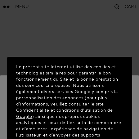
MENU
CART
Le présent site Internet utilise des cookies et
technologies similaires pour garantir le bon
fonctionnement du Site et la bonne prestation
des services ici proposes. Nous utilisons
également divers services Google y compris la
personnalisation des annonces (pour plus
BIENVENUE SUR MAISON-
d'informations, veuillez consulter le site
ALAIA.COM
Confidentialité et conditions d'utilisation de
Google
) ainsi que nos propres cookies
Vous semblez être dans le pays suivant : United
analytiques et ceux de tiers afin de comprendre
et d'améliorer l'expérience de navigation de
States. Souhaitez-vous mettre à jour votre
l'utilisateur, et d'envoyer des supports
localisation ?