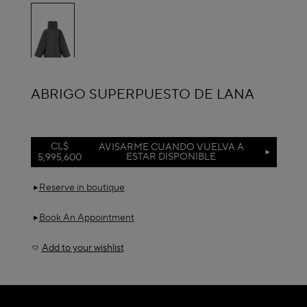
seleccionado
ALAÏA
ABRIGO SUPERPUESTO DE LANA
CL$
AVISARME CUANDO VUELVA A
ESTAR DISPONIBLE
5,995,600
Reserve in boutique
Book An Appointment
Add to your wishlist