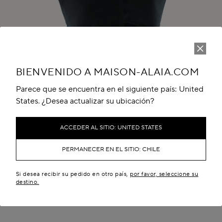
BIENVENIDO A MAISON-ALAIA.COM
Parece que se encuentra en el siguiente país: United
Play
Unmute
States. ¿Desea actualizar su ubicación?
ACCEDER AL SITIO: UNITED STATES
PERMANECER EN EL SITIO: CHILE
Si desea recibir su pedido en otro país,
por favor, seleccione su
THE LOOK
destino.
WINTER SUMMER 26