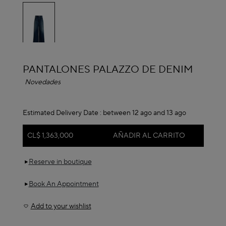
seleccionado
ALAÏA
PANTALONES PALAZZO DE DENIM
Novedades
Estimated Delivery Date :
between 12 ago and 13 ago
CL$ 1,363,000
AÑADIR AL CARRITO
Reserve in boutique
Book An Appointment
Add to your wishlist