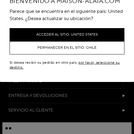
BIENVENIDO A MAISON-ALAIA.COM
Parece que se encuentra en el siguiente país: United
States. ¿Desea actualizar su ubicación?
ACCEDER AL SITIO: UNITED STATES
PERMANECER EN EL SITIO: CHILE
DETALLES
Si desea recibir su pedido en otro país,
por favor, seleccione su
MATERIALES Y CUIDADO
destino.
TALLA Y AJUSTE
ENTREGA Y DEVOLUCIONES
SERVICIO AL CLIENTE