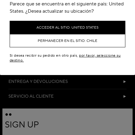
Parece que se encuentra en el siguiente país: United
States. ¿Desea actualizar su ubicación?
ACCEDER AL SITIO: UNITED STATES
PERMANECER EN EL SITIO: CHILE
DETALLES
Si desea recibir su pedido en otro país,
por favor, seleccione su
destino.
MATERIALES Y CUIDADO
ENTREGA Y DEVOLUCIONES
SERVICIO AL CLIENTE
SIGN UP